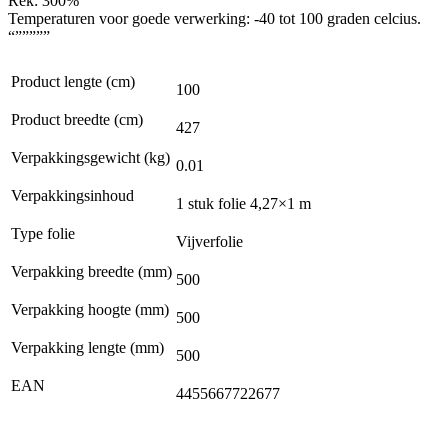
Rek: 300%
Temperaturen voor goede verwerking: -40 tot 100 graden celcius.
“”””””
Product lengte (cm)
100
Product breedte (cm)
427
Verpakkingsgewicht (kg)
0.01
Verpakkingsinhoud
1 stuk folie 4,27×1 m
Type folie
Vijverfolie
Verpakking breedte (mm)
500
Verpakking hoogte (mm)
500
Verpakking lengte (mm)
500
EAN
4455667722677