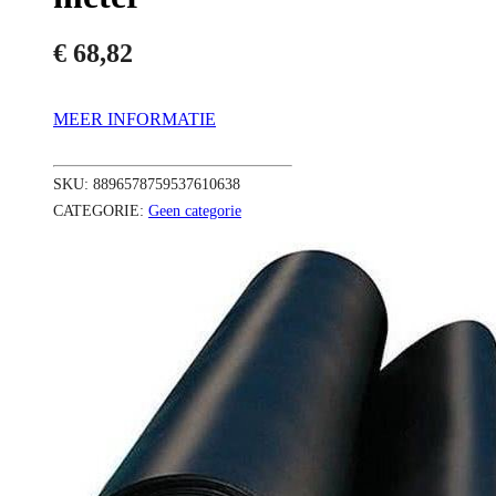
€
68,82
MEER INFORMATIE
SKU:
8896578759537610638
CATEGORIE:
Geen categorie