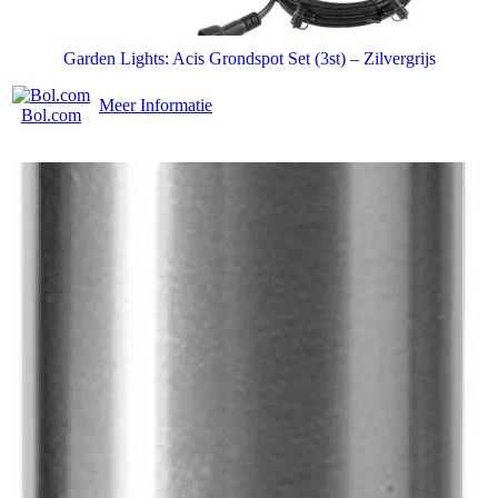
Garden Lights: Acis Grondspot Set (3st) – Zilvergrijs
Meer Informatie
Bol.com