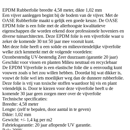
EPDM Rubberfolie breedte 4,58 meter, dikte 1,02 mm
Een vijver aanleggen begint bij de bodem van de vijver. Met de
OASE Rubberfolie maakt u gelijk een goede keuze. De OASE
EPDM folie is een folie met de allerhoogste kwalitatieve
eigenschappen die worden erkend door professionele hoveniers en
diverse tuinarchitecten. Deze EPDM folie is een vijverfolie waar u
zeker de komende 30 tot 50 jaar mee vooruit kunt.
Met deze folie heeft u een solide en milieuvriendelijke vijverfolie
welke zich kenmerkt met de volgende voordelen:
Ozonbestendig UV-bestendig Zeer duurzaam (garantie 20 jaar)
Geschikt voor vissen en planten Milieu neutraal en recyclebaar
De EPDM Vijverfolie is een elastische folie die u eenvoudig kunt
vouwen zoals u het zou willen hebben. Doordat hij wat dikker is,
vouwt de folie wel iets moeilijker weg dan de dunnere rubberfolie.
Deze folie is vrij van toxische stoffen waardoor hij vis en plant
vriendelijk is. Door te kiezen voor deze vijverfolie heeft u de
komende 30 jaar geen zorgen meer over de vijverfolie
Technische specificaties:
Breedte: 4,58 meter
Lengte: (zelf te bepalen, door aantal in te geven)
Dikte: 1,02 mm
Gewicht: +/- 1,4 kg per m2
Fabrieksgarantie: 20 jaar aflopende UV garantie.