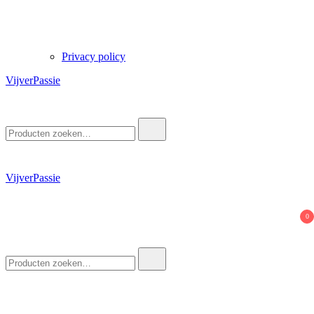
Privacy policy
VijverPassie
Zoek
naar:
VijverPassie
0
Zoek
naar: