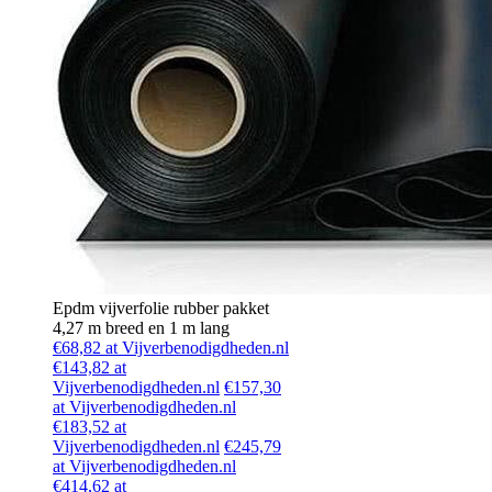
Epdm vijverfolie rubber pakket
4,27 m breed en 1 m lang
€68,82 at Vijverbenodigdheden.nl
€143,82 at
Vijverbenodigdheden.nl
€157,30
at Vijverbenodigdheden.nl
€183,52 at
Vijverbenodigdheden.nl
€245,79
at Vijverbenodigdheden.nl
€414,62 at