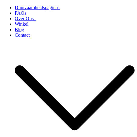
Ga
Duurzaamheidspagina
naar
FAQs
de
Over Ons
inhoud
Winkel
Blog
Contact