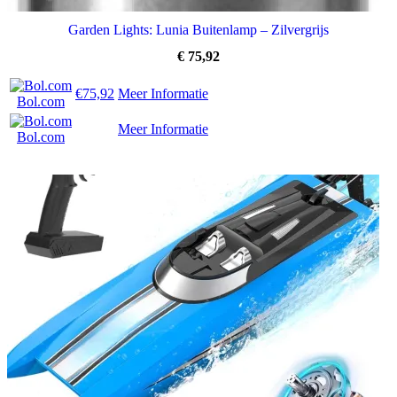
Garden Lights: Lunia Buitenlamp – Zilvergrijs
€
75,92
€75,92
Meer Informatie
Bol.com
Meer Informatie
Bol.com