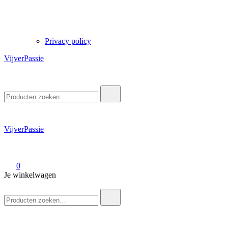
Privacy policy
VijverPassie
Zoek
naar:
VijverPassie
0
Je winkelwagen
Zoek
naar: