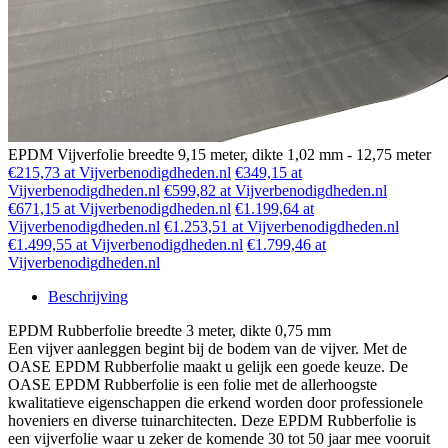
EPDM Vijverfolie breedte 9,15 meter, dikte 1,02 mm - 12,75 meter
€215,73 at Vijverbenodigdheden.nl
€349,15 at
Vijverbenodigdheden.nl
€599,82 at Vijverbenodigdheden.nl
€671,15 at Vijverbenodigdheden.nl
€1.199,64 at
Vijverbenodigdheden.nl
€1.253,51 at Vijverbenodigdheden.nl
€1.499,55 at Vijverbenodigdheden.nl
€1.799,46 at
Vijverbenodigdheden.nl
Beschrijving
EPDM Rubberfolie breedte 3 meter, dikte 0,75 mm
Een vijver aanleggen begint bij de bodem van de vijver. Met de
OASE EPDM Rubberfolie maakt u gelijk een goede keuze. De
OASE EPDM Rubberfolie is een folie met de allerhoogste
kwalitatieve eigenschappen die erkend worden door professionele
hoveniers en diverse tuinarchitecten. Deze EPDM Rubberfolie is
een vijverfolie waar u zeker de komende 30 tot 50 jaar mee vooruit