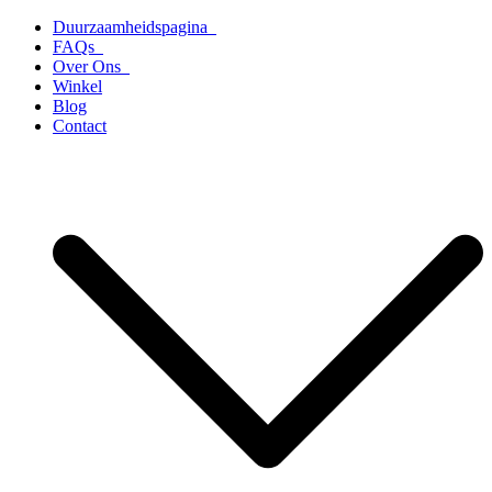
Ga
Duurzaamheidspagina
naar
FAQs
de
Over Ons
inhoud
Winkel
Blog
Contact