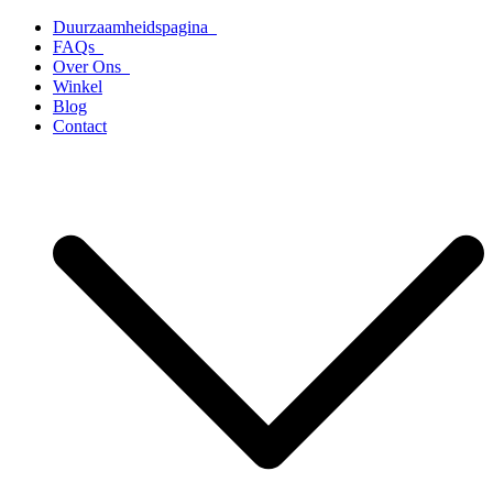
Ga
Duurzaamheidspagina
naar
FAQs
de
Over Ons
inhoud
Winkel
Blog
Contact