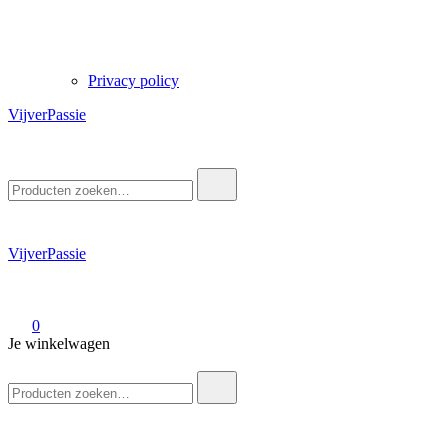
Privacy policy
VijverPassie
Zoek
naar:
VijverPassie
0
Je winkelwagen
Zoek
naar: