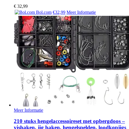
€
32,99
Bol.com
€32,99
Meer Informatie
Meer Informatie
210 stuks hengelaccessoireset met opbergdoos –
vishaken, jig haken, hengelspelden, loodkopjigs