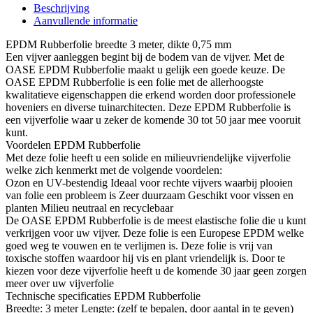
Beschrijving
Aanvullende informatie
EPDM Rubberfolie breedte 3 meter, dikte 0,75 mm
Een vijver aanleggen begint bij de bodem van de vijver. Met de
OASE EPDM Rubberfolie maakt u gelijk een goede keuze. De
OASE EPDM Rubberfolie is een folie met de allerhoogste
kwalitatieve eigenschappen die erkend worden door professionele
hoveniers en diverse tuinarchitecten. Deze EPDM Rubberfolie is
een vijverfolie waar u zeker de komende 30 tot 50 jaar mee vooruit
kunt.
Voordelen EPDM Rubberfolie
Met deze folie heeft u een solide en milieuvriendelijke vijverfolie
welke zich kenmerkt met de volgende voordelen:
Ozon en UV-bestendig Ideaal voor rechte vijvers waarbij plooien
van folie een probleem is Zeer duurzaam Geschikt voor vissen en
planten Milieu neutraal en recyclebaar
De OASE EPDM Rubberfolie is de meest elastische folie die u kunt
verkrijgen voor uw vijver. Deze folie is een Europese EPDM welke
goed weg te vouwen en te verlijmen is. Deze folie is vrij van
toxische stoffen waardoor hij vis en plant vriendelijk is. Door te
kiezen voor deze vijverfolie heeft u de komende 30 jaar geen zorgen
meer over uw vijverfolie
Technische specificaties EPDM Rubberfolie
Breedte: 3 meter Lengte: (zelf te bepalen, door aantal in te geven)