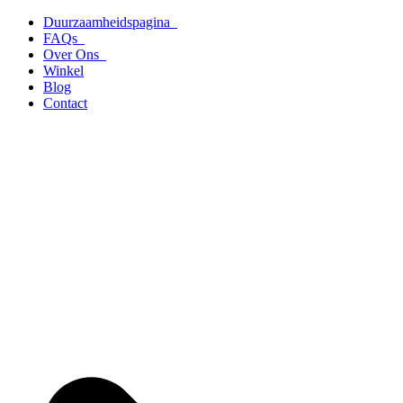
Ga
Duurzaamheidspagina
naar
FAQs
de
Over Ons
inhoud
Winkel
Blog
Contact