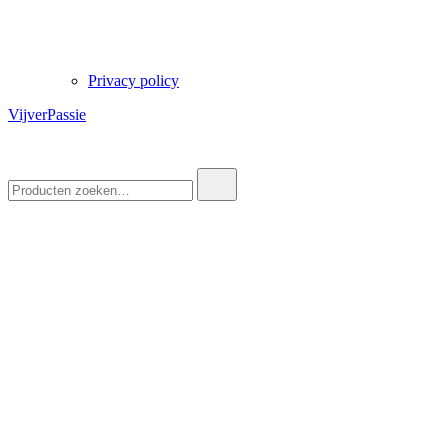
Privacy policy
VijverPassie
Zoek
naar: