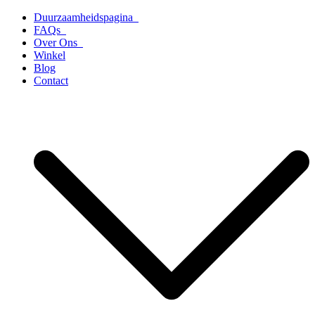
Ga
Duurzaamheidspagina
naar
FAQs
de
Over Ons
inhoud
Winkel
Blog
Contact