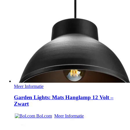
Meer Informatie
Garden Lights: Mats Hanglamp 12 Volt –
Zwart
Bol.com
Meer Informatie