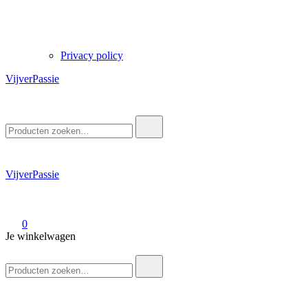
Privacy policy
VijverPassie
Zoek
naar:
VijverPassie
0
Je winkelwagen
Zoek
naar: