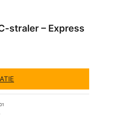
-straler – Express
ATIE
01
e