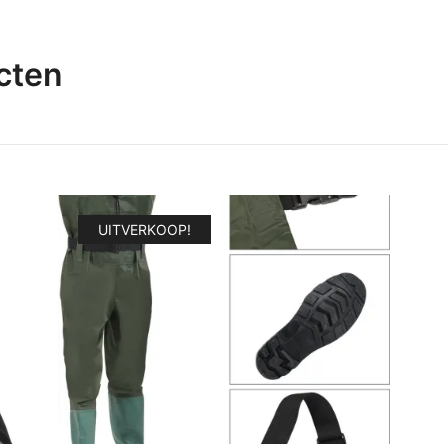
cten
UITVERKOOP!