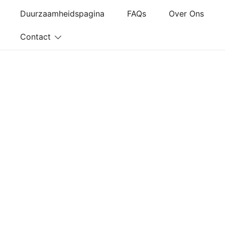
Ga
Duurzaamheidspagina
FAQs
Over Ons
naar
de
Contact
inhoud