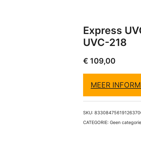
Express UVC
UVC-218
€
109,00
MEER INFORM
SKU:
83308475619126370
CATEGORIE:
Geen categori