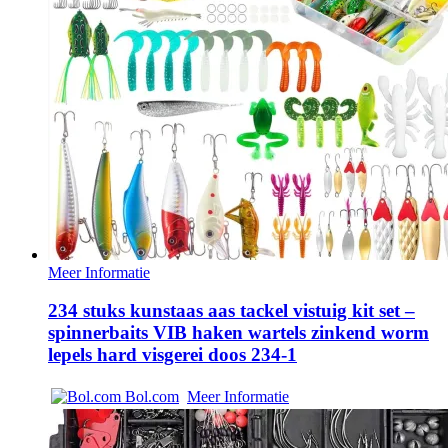
Meer Informatie
234 stuks kunstaas aas tackel vistuig kit set –
spinnerbaits VIB haken wartels zinkend worm
lepels hard visgerei doos 234-1
Bol.com
Meer Informatie