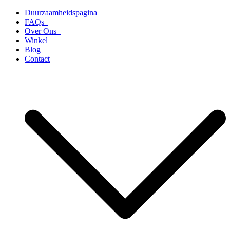
Ga
Duurzaamheidspagina
naar
FAQs
de
Over Ons
inhoud
Winkel
Blog
Contact