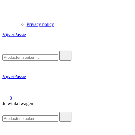
Privacy policy
VijverPassie
Zoek
naar:
VijverPassie
0
Je winkelwagen
Zoek
naar: