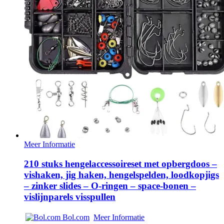
Meer Informatie
210 stuks hengelaccessoireset met opbergdoos –
vishaken, jig haken, hengelspelden, loodkopjigs
– zinker slides – O-ringen – space-bonen –
vislijnparels visspullen
Bol.com
Meer Informatie