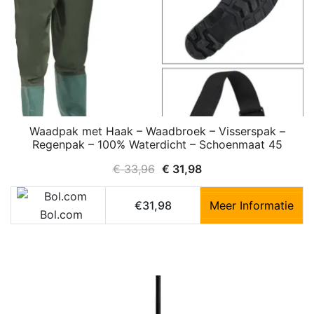
Waadpak met Haak – Waadbroek – Visserspak –
Regenpak – 100% Waterdicht – Schoenmaat 45
Oorspronkelijke
Huidige
€
33,96
€
31,98
prijs
prijs
was:
is:
€31,98
Meer Informatie
Bol.com
€ 33,96.
€ 31,98.