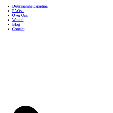
Ga
Duurzaamheidspagina
naar
FAQs
de
Over Ons
inhoud
Winkel
Blog
Contact