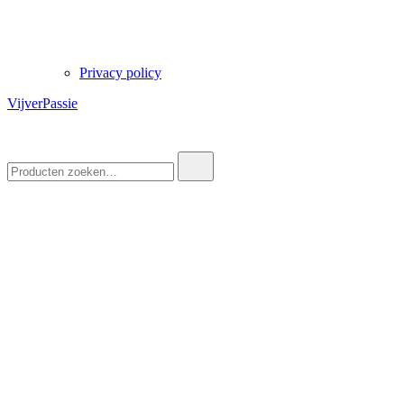
Privacy policy
VijverPassie
Zoek
naar: