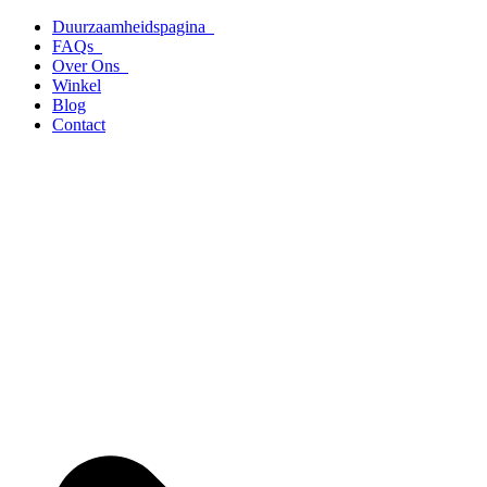
Ga
Duurzaamheidspagina
naar
FAQs
de
Over Ons
inhoud
Winkel
Blog
Contact