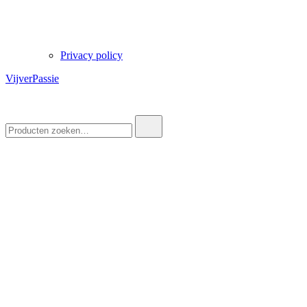
Privacy policy
VijverPassie
Zoek
naar: