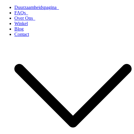
Ga
Duurzaamheidspagina
naar
FAQs
de
Over Ons
inhoud
Winkel
Blog
Contact