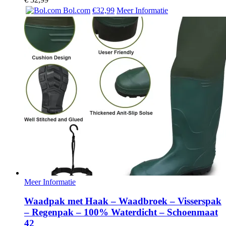
Bol.com
€32,99
Meer Informatie
Meer Informatie
Waadpak met Haak – Waadbroek – Visserspak
– Regenpak – 100% Waterdicht – Schoenmaat
42