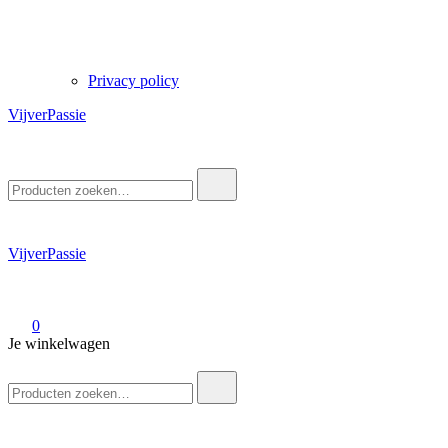
Privacy policy
VijverPassie
Zoek
naar:
VijverPassie
0
Je winkelwagen
Zoek
naar: