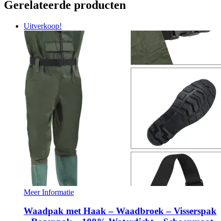
Gerelateerde producten
Uitverkoop!
Meer Informatie
Waadpak met Haak – Waadbroek – Visserspak