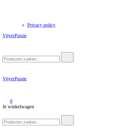
Privacy policy
VijverPassie
Zoek
naar:
VijverPassie
0
Je winkelwagen
Zoek
naar: