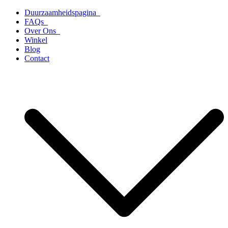
Ga
Duurzaamheidspagina
naar
FAQs
de
Over Ons
inhoud
Winkel
Blog
Contact