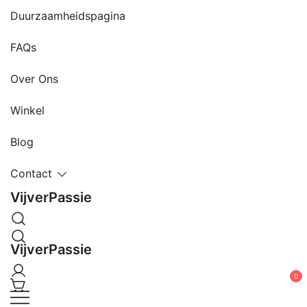
Ga
Duurzaamheidspagina
naar
de
FAQs
inhoud
Over Ons
Winkel
Blog
Contact
VijverPassie
VijverPassie
0