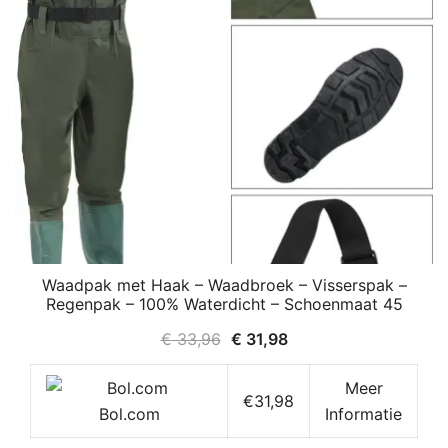
Waadpak met Haak – Waadbroek – Visserspak –
Regenpak – 100% Waterdicht – Schoenmaat 45
Oorspronkelijke
Huidige
€
33,96
€
31,98
prijs
prijs
Meer
was:
is:
€31,98
Bol.com
Informatie
€ 33,96.
€ 31,98.