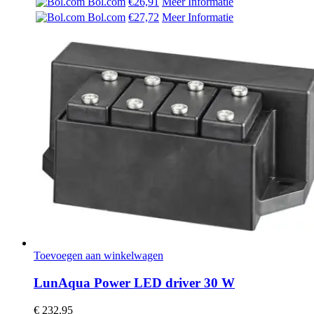
Bol.com
€26,91
Meer Informatie
€ 22,49.
€ 20,99.
Bol.com
€27,72
Meer Informatie
Toevoegen aan winkelwagen
LunAqua Power LED driver 30 W
€
232,95