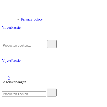
Privacy policy
VijverPassie
Zoek
naar:
VijverPassie
0
Je winkelwagen
Zoek
naar: