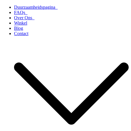
Ga
Duurzaamheidspagina
naar
FAQs
de
Over Ons
inhoud
Winkel
Blog
Contact