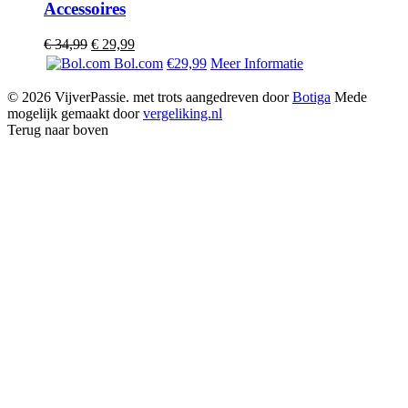
Accessoires
Oorspronkelijke
Huidige
€
34,99
€
29,99
prijs
prijs
Bol.com
€29,99
Meer Informatie
was:
is:
€ 34,99.
€ 29,99.
© 2026 VijverPassie. met trots aangedreven door
Botiga
Mede
mogelijk gemaakt door
vergeliking.nl
Terug naar boven