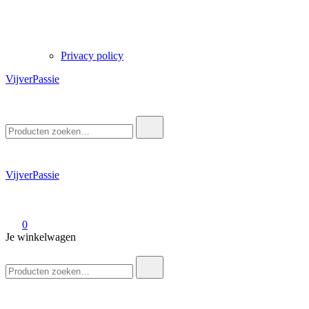
Privacy policy
VijverPassie
Zoek
naar:
VijverPassie
0
Je winkelwagen
Zoek
naar: