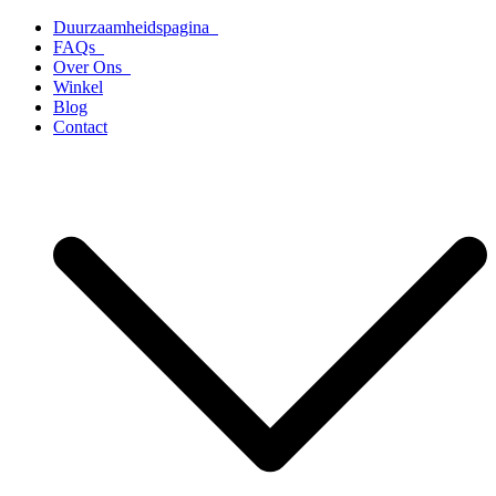
Ga
Duurzaamheidspagina
naar
FAQs
de
Over Ons
inhoud
Winkel
Blog
Contact