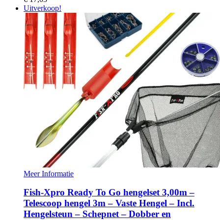
Uitverkoop!
Meer Informatie
Fish-Xpro Ready To Go hengelset 3,00m –
Telescoop hengel 3m – Vaste Hengel – Incl.
Hengelsteun – Schepnet – Dobber en