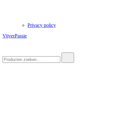
Privacy policy
VijverPassie
Zoek
naar: