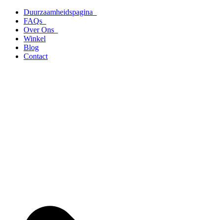
Ga
Duurzaamheidspagina
naar
FAQs
de
Over Ons
inhoud
Winkel
Blog
Contact