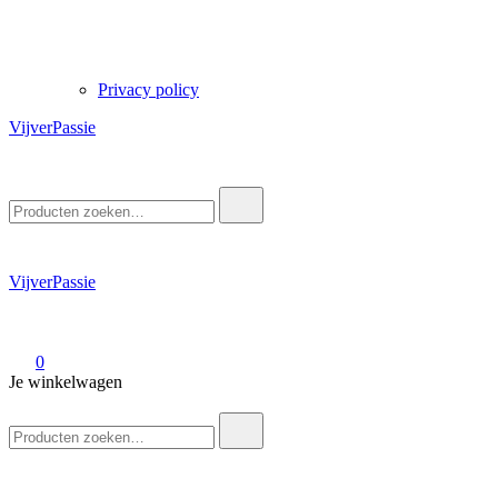
Privacy policy
VijverPassie
Zoek
naar:
VijverPassie
0
Je winkelwagen
Zoek
naar: