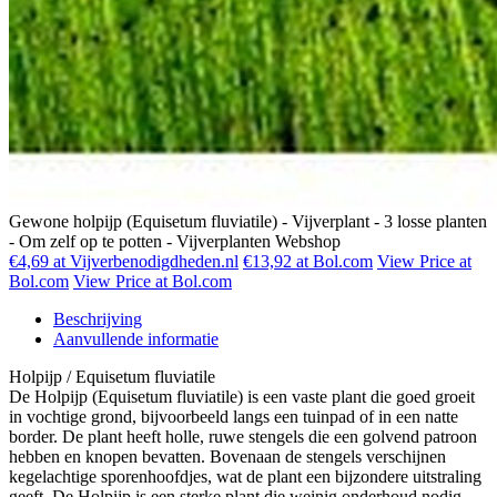
Gewone holpijp (Equisetum fluviatile) - Vijverplant - 3 losse planten
- Om zelf op te potten - Vijverplanten Webshop
€4,69 at Vijverbenodigdheden.nl
€13,92 at Bol.com
View Price at
Bol.com
View Price at Bol.com
Beschrijving
Aanvullende informatie
Holpijp / Equisetum fluviatile
De Holpijp (Equisetum fluviatile) is een vaste plant die goed groeit
in vochtige grond, bijvoorbeeld langs een tuinpad of in een natte
border. De plant heeft holle, ruwe stengels die een golvend patroon
hebben en knopen bevatten. Bovenaan de stengels verschijnen
kegelachtige sporenhoofdjes, wat de plant een bijzondere uitstraling
geeft. De Holpijp is een sterke plant die weinig onderhoud nodig