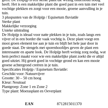
heeft. Het is een makkelijke plant die goed past in een tuin met veel
vochtige plekken en zorgt voor een mooie, groene aanvulling in je
tuin.
3 pluspunten van de Holpijp / Equisetum fluviatile
Sterke plant
Makkelijke verzorging
Unieke uitstraling
De Holpijp is ideaal voor natte plekken in je tuin, zoals langs een
vijver of in een border die vaak vochtig is. Deze plant voegt een
mooi groen element toe aan je tuin en blijft het hele jaar door in
goede staat. De stengels met sporenhoofdjes geven de plant een
interessante en aparte look. De Holpijp heeft weinig zorg nodig, wat
hem perfect maakt voor wie een makkelijke plant zoekt die er altijd
goed uitziet. Hij groeit goed in vochtige grond en kan een mooie
groene achtergrond creëren in je tuin.
Specificaties Holpijp / Equisetum fluviatile:
Geschikt voor: Natuurvijver
Grootte: 30 – 50 cm hoog
Kleur: Neutraal
Plantgroep: Zone 1 en Zone 2
Type plant: Moerasplant en Oeverplant
EAN
8712815011370