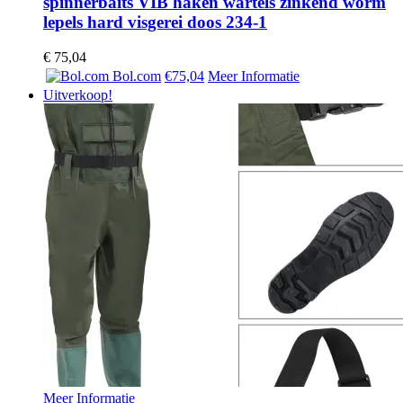
spinnerbaits VIB haken wartels zinkend worm
lepels hard visgerei doos 234-1
€
75,04
Bol.com
€75,04
Meer Informatie
Uitverkoop!
Meer Informatie