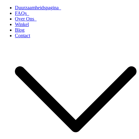
Ga
Duurzaamheidspagina
naar
FAQs
de
Over Ons
inhoud
Winkel
Blog
Contact