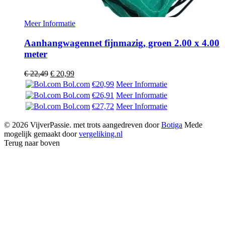
Meer Informatie
Aanhangwagennet fijnmazig, groen 2.00 x 4.00
meter
Oorspronkelijke
Huidige
€
22,49
€
20,99
prijs
prijs
Bol.com
€20,99
Meer Informatie
was:
is:
Bol.com
€26,91
Meer Informatie
€ 22,49.
€ 20,99.
Bol.com
€27,72
Meer Informatie
© 2026 VijverPassie. met trots aangedreven door
Botiga
Mede
mogelijk gemaakt door
vergeliking.nl
Terug naar boven