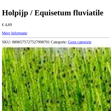
Holpijp / Equisetum fluviatile
€
4,69
Meer Informatie
SKU:
8896575727527998701
Categorie:
Geen categorie