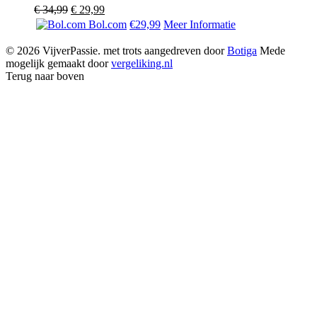
Oorspronkelijke
Huidige
€
34,99
€
29,99
prijs
prijs
Bol.com
€29,99
Meer Informatie
was:
is:
€ 34,99.
€ 29,99.
© 2026 VijverPassie. met trots aangedreven door
Botiga
Mede
mogelijk gemaakt door
vergeliking.nl
Terug naar boven