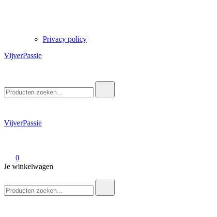
Privacy policy
VijverPassie
Zoek
naar:
VijverPassie
0
Je winkelwagen
Zoek
naar: