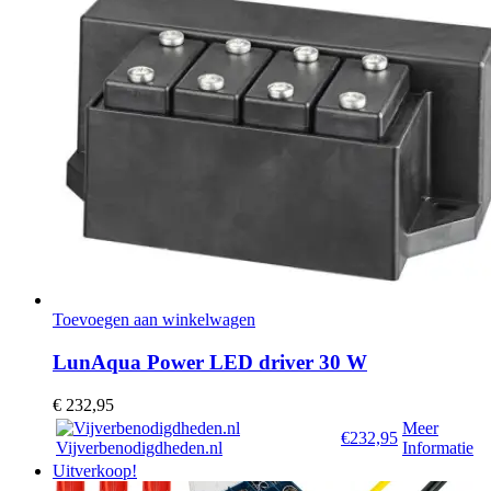
Toevoegen aan winkelwagen
LunAqua Power LED driver 30 W
€
232,95
Meer
€232,95
Vijverbenodigdheden.nl
Informatie
Uitverkoop!