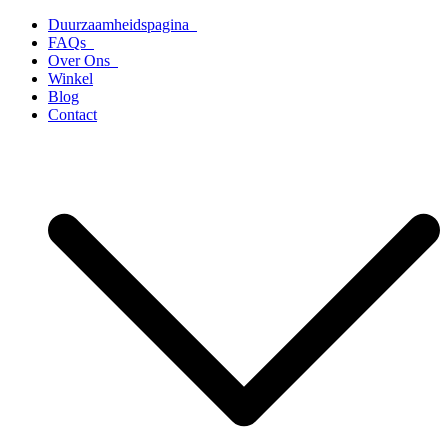
Ga
Duurzaamheidspagina
naar
FAQs
de
Over Ons
inhoud
Winkel
Blog
Contact