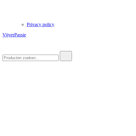
Privacy policy
VijverPassie
Zoek
naar: