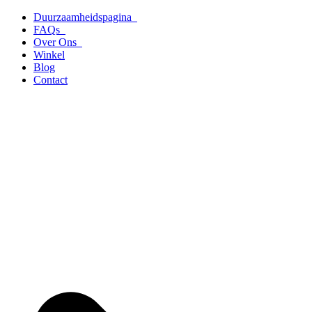
Ga
Duurzaamheidspagina
naar
FAQs
de
Over Ons
inhoud
Winkel
Blog
Contact