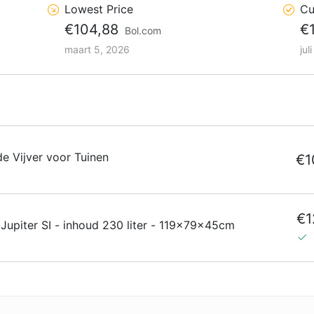
Lowest Price
Cu
€104,88
€
Bol.com
maart 5, 2026
jul
e Vijver voor Tuinen
€1
€1
 Jupiter SI - inhoud 230 liter - 119x79x45cm