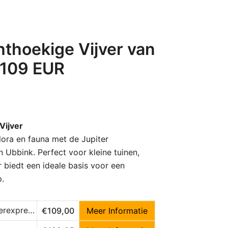
hthoekige Vijver van
 109 EUR
Vijver
lora en fauna met de Jupiter
 Ubbink. Perfect voor kleine tuinen,
 biedt een ideale basis voor een
.
express.nl
€109,00
Meer Informatie