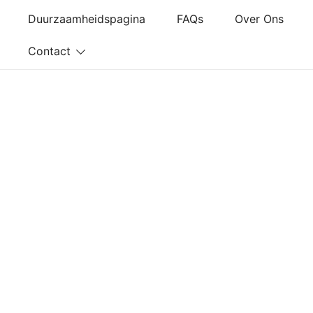
Ga
Duurzaamheidspagina
FAQs
Over Ons
naar
de
Contact
inhoud