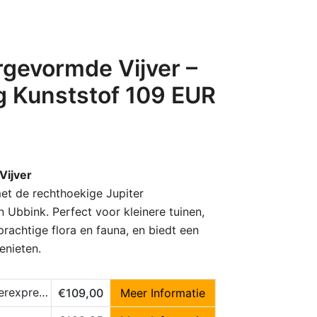
rgevormde Vijver –
g Kunststof 109 EUR
Vijver
met de rechthoekige Jupiter
 Ubbink. Perfect voor kleinere tuinen,
prachtige flora en fauna, en biedt een
enieten.
express.nl
€109,00
Meer Informatie