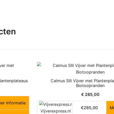
cten
lantenplateaus
Calmus SIII Vijver met Plantenpl
Biotoopranden
€
285,00
er Informatie
€285,00
Me
Vijverexpress.nl