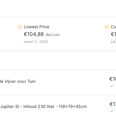
Lowest Price
Cu
€104,88
€
Bol.com
maart 5, 2026
jul
€1
e Vijver voor Tuin
€1
 Jupiter SI - inhoud 230 liter - 119x79x45cm