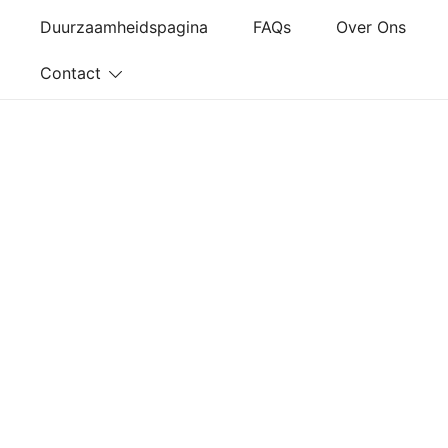
Ga
Duurzaamheidspagina
FAQs
Over Ons
naar
de
Contact
inhoud