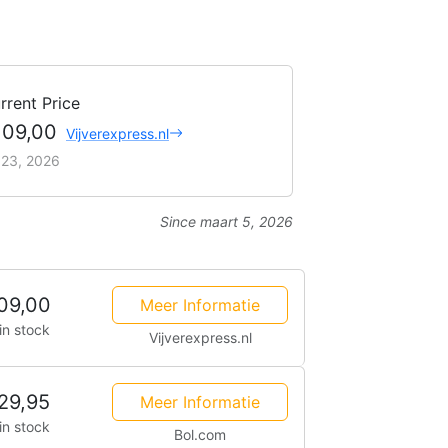
rrent Price
109,00
Vijverexpress.nl
i 23, 2026
Since maart 5, 2026
09,00
Meer Informatie
in stock
Vijverexpress.nl
29,95
Meer Informatie
in stock
Bol.com