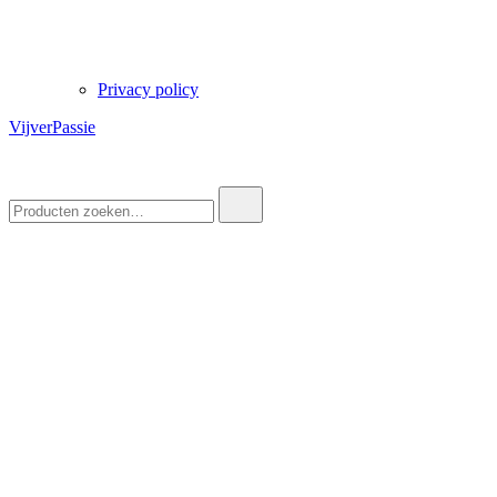
Privacy policy
VijverPassie
Zoek
naar: