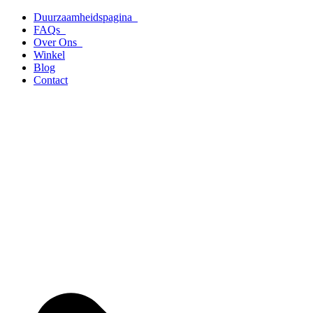
Ga
Duurzaamheidspagina
naar
FAQs
de
Over Ons
inhoud
Winkel
Blog
Contact