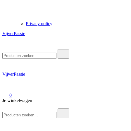
Privacy policy
VijverPassie
Zoek
naar:
VijverPassie
0
Je winkelwagen
Zoek
naar: