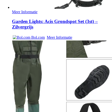
Meer Informatie
Garden Lights: Acis Grondspot Set (3st) –
Zilvergrijs
Bol.com
Meer Informatie