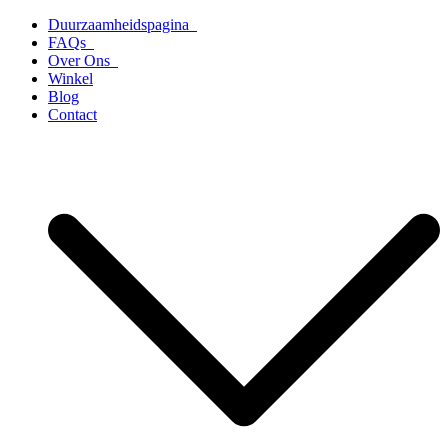
Ga
Duurzaamheidspagina
naar
FAQs
de
Over Ons
inhoud
Winkel
Blog
Contact