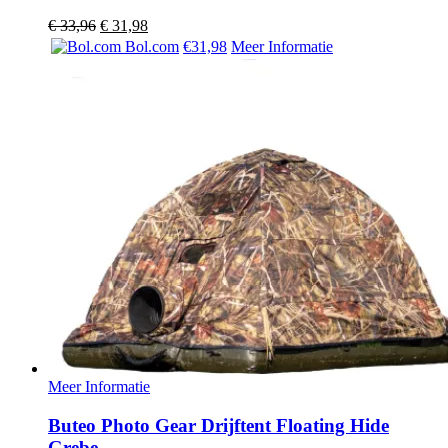
Oorspronkelijke
Huidige
€
33,96
€
31,98
prijs
prijs
Bol.com
€31,98
Meer Informatie
was:
is:
€ 33,96.
€ 31,98.
Meer Informatie
Buteo Photo Gear Drijftent Floating Hide
Grebe