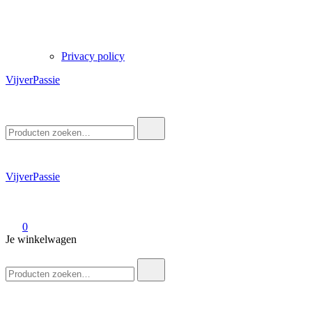
Privacy policy
VijverPassie
Zoek
naar:
VijverPassie
0
Je winkelwagen
Zoek
naar: