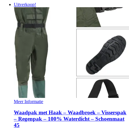
Uitverkoop!
Meer Informatie
Waadpak met Haak – Waadbroek – Visserspak
– Regenpak – 100% Waterdicht – Schoenmaat
45