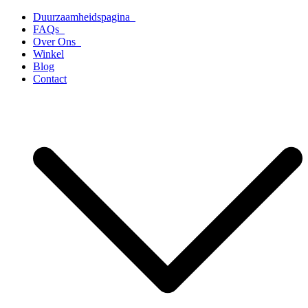
Ga
Duurzaamheidspagina
naar
FAQs
de
Over Ons
inhoud
Winkel
Blog
Contact