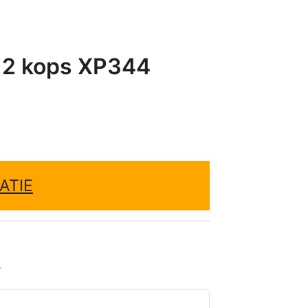
r 2 kops XP344
ATIE
e