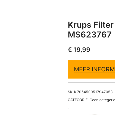
Krups Filte
MS623767
€
19,99
MEER INFORM
SKU:
7064500517947053
CATEGORIE:
Geen categori