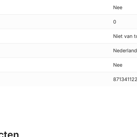
Nee
0
Niet van 
Nederland
Nee
87134112
cten