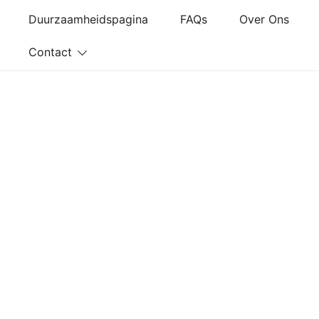
Ga
Duurzaamheidspagina
FAQs
Over Ons
naar
de
Contact
inhoud