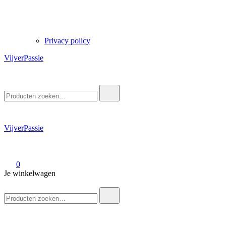
Privacy policy
VijverPassie
Zoek
naar:
VijverPassie
0
Je winkelwagen
Zoek
naar: