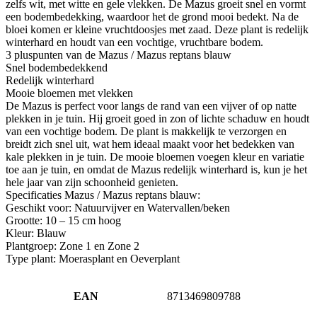
zelfs wit, met witte en gele vlekken. De Mazus groeit snel en vormt
een bodembedekking, waardoor het de grond mooi bedekt. Na de
bloei komen er kleine vruchtdoosjes met zaad. Deze plant is redelijk
winterhard en houdt van een vochtige, vruchtbare bodem.
3 pluspunten van de Mazus / Mazus reptans blauw
Snel bodembedekkend
Redelijk winterhard
Mooie bloemen met vlekken
De Mazus is perfect voor langs de rand van een vijver of op natte
plekken in je tuin. Hij groeit goed in zon of lichte schaduw en houdt
van een vochtige bodem. De plant is makkelijk te verzorgen en
breidt zich snel uit, wat hem ideaal maakt voor het bedekken van
kale plekken in je tuin. De mooie bloemen voegen kleur en variatie
toe aan je tuin, en omdat de Mazus redelijk winterhard is, kun je het
hele jaar van zijn schoonheid genieten.
Specificaties Mazus / Mazus reptans blauw:
Geschikt voor: Natuurvijver en Watervallen/beken
Grootte: 10 – 15 cm hoog
Kleur: Blauw
Plantgroep: Zone 1 en Zone 2
Type plant: Moerasplant en Oeverplant
EAN
8713469809788