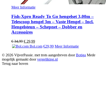
Meer Informatie
Fish-Xpro Ready To Go hengelset 3,00m –
Telescoop hengel 3m – Vaste Hengel – Incl.
Hengelsteun – Schepnet – Dobber en
Accessoires
Oorspronkelijke
Huidige
€
34,99
€
29,99
prijs
prijs
Bol.com
€29,99
Meer Informatie
was:
is:
€ 34,99.
€ 29,99.
© 2026 VijverPassie. met trots aangedreven door
Botiga
Mede
mogelijk gemaakt door
vergeliking.nl
Terug naar boven