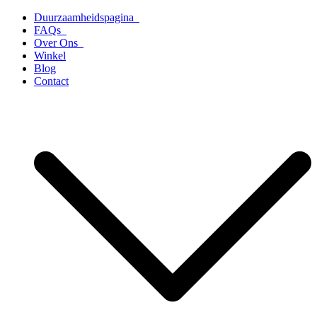
Ga
Duurzaamheidspagina
naar
FAQs
de
Over Ons
inhoud
Winkel
Blog
Contact