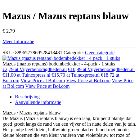
Mazus / Mazus reptans blauw
€
2,79
Meer Informatie
SKU:
8896577869528418481
Categorie:
Geen categorie
Mazus (mazus reptans) bodembedekker - 4-pack - 1 stuks
€2,79 at Vijverbenodigdheden.nl
€10,99 at Vijverbenodigdheden.nl
€11,00 at Tuinexpress.nl
€15,70 at Tuinexpress.nl
€18,72 at
Bol.com
View Price at Bol.com
View Price at Bol.com
View Price
at Bol.com
View Price at Bol.com
Beschrijving
Aanvullende informatie
Mazus / Mazus reptans blauw
De Mazus (Mazus reptans blauw) is een laag, kruipend plantje dat
goed groeit langs de rand van een vijver of in natte delen van je tuin.
Het plantje heeft klein, halfwintergroen blad en bloeit met mooie,
kleine bloemen die van kleur variëren van violetblauw tot roze of