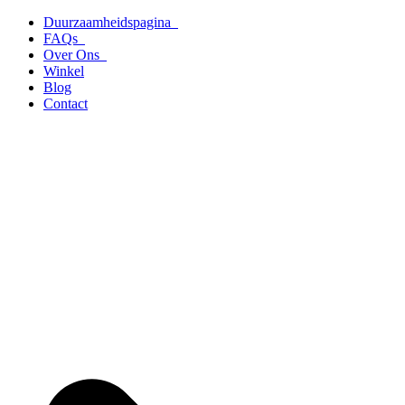
Ga
Duurzaamheidspagina
naar
FAQs
de
Over Ons
inhoud
Winkel
Blog
Contact