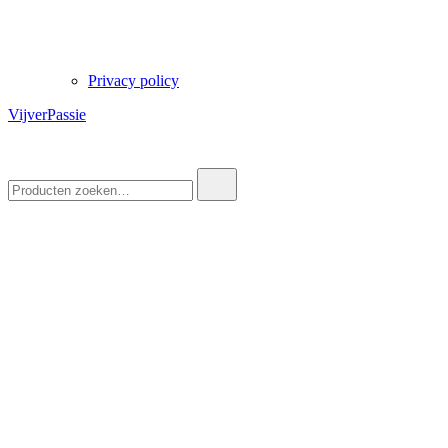
Privacy policy
VijverPassie
Zoek
naar: