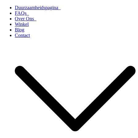
Ga
Duurzaamheidspagina
naar
FAQs
de
Over Ons
inhoud
Winkel
Blog
Contact