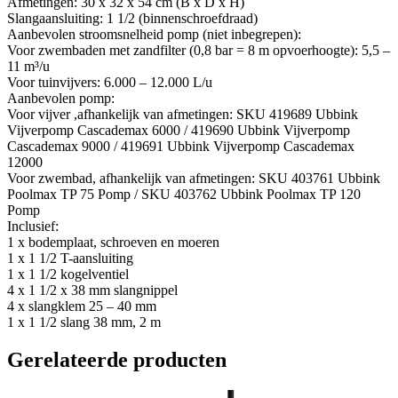
Afmetingen: 30 x 32 x 54 cm (B x D x H)
Slangaansluiting: 1 1/2 (binnenschroefdraad)
Aanbevolen stroomsnelheid pomp (niet inbegrepen):
Voor zwembaden met zandfilter (0,8 bar = 8 m opvoerhoogte): 5,5 –
11 m³/u
Voor tuinvijvers: 6.000 – 12.000 L/u
Aanbevolen pomp:
Voor vijver ,afhankelijk van afmetingen: SKU 419689 Ubbink
Vijverpomp Cascademax 6000 / 419690 Ubbink Vijverpomp
Cascademax 9000 / 419691 Ubbink Vijverpomp Cascademax
12000
Voor zwembad, afhankelijk van afmetingen: SKU 403761 Ubbink
Poolmax TP 75 Pomp / SKU 403762 Ubbink Poolmax TP 120
Pomp
Inclusief:
1 x bodemplaat, schroeven en moeren
1 x 1 1/2 T-aansluiting
1 x 1 1/2 kogelventiel
4 x 1 1/2 x 38 mm slangnippel
4 x slangklem 25 – 40 mm
1 x 1 1/2 slang 38 mm, 2 m
Gerelateerde producten