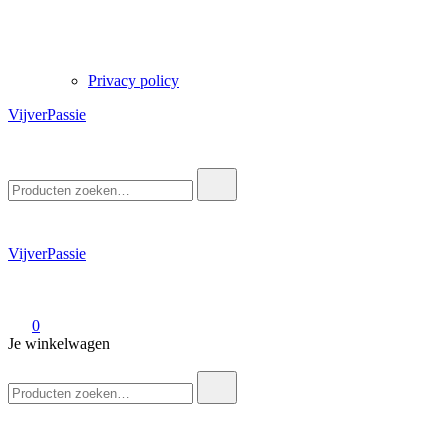
Privacy policy
VijverPassie
Zoek
naar:
VijverPassie
0
Je winkelwagen
Zoek
naar: