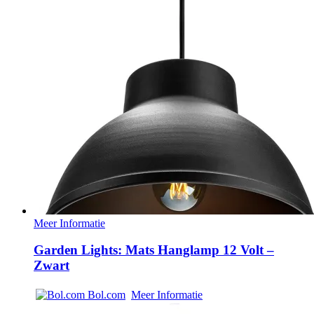
Meer Informatie
Garden Lights: Mats Hanglamp 12 Volt –
Zwart
Bol.com
Meer Informatie