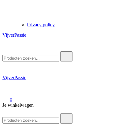
Privacy policy
VijverPassie
Zoek
naar:
VijverPassie
0
Je winkelwagen
Zoek
naar: