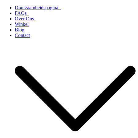
Ga
Duurzaamheidspagina
naar
FAQs
de
Over Ons
inhoud
Winkel
Blog
Contact