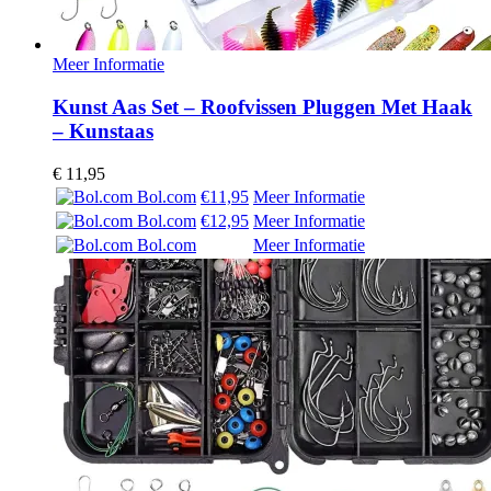
Meer Informatie
Kunst Aas Set – Roofvissen Pluggen Met Haak
– Kunstaas
€
11,95
Bol.com
€11,95
Meer Informatie
Bol.com
€12,95
Meer Informatie
Bol.com
Meer Informatie