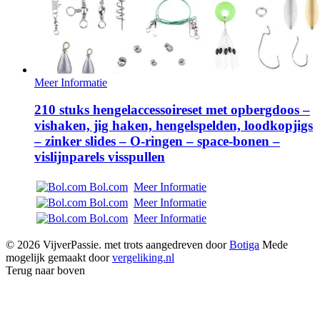
Meer Informatie
210 stuks hengelaccessoireset met opbergdoos –
vishaken, jig haken, hengelspelden, loodkopjigs
– zinker slides – O-ringen – space-bonen –
vislijnparels visspullen
Bol.com
Meer Informatie
Bol.com
Meer Informatie
Bol.com
Meer Informatie
© 2026 VijverPassie. met trots aangedreven door
Botiga
Mede
mogelijk gemaakt door
vergeliking.nl
Terug naar boven