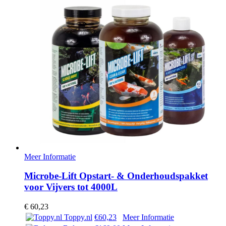
Meer Informatie
Microbe-Lift Opstart- & Onderhoudspakket
voor Vijvers tot 4000L
€
60,23
Toppy.nl
€60,23
Meer Informatie