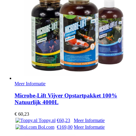
Meer Informatie
Microbe-Lift Vijver Opstartpakket 100%
Natuurlijk 4000L
€
60,23
Toppy.nl
€60,23
Meer Informatie
Bol.com
€169,00
Meer Informatie