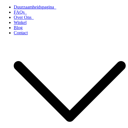
Ga
Duurzaamheidspagina
naar
FAQs
de
Over Ons
inhoud
Winkel
Blog
Contact