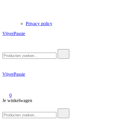
Privacy policy
VijverPassie
Zoek
naar:
VijverPassie
0
Je winkelwagen
Zoek
naar: