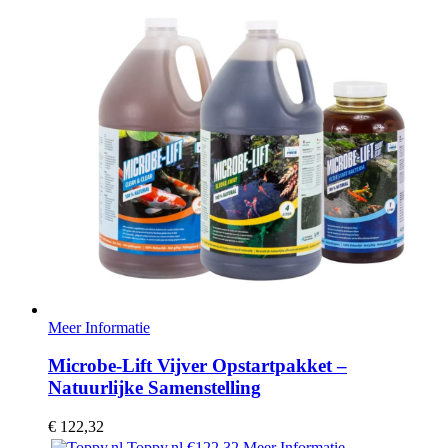
Meer Informatie
Microbe-Lift Vijver Opstartpakket –
Natuurlijke Samenstelling
€
122,32
Toppy.nl
€122,32
Meer Informatie