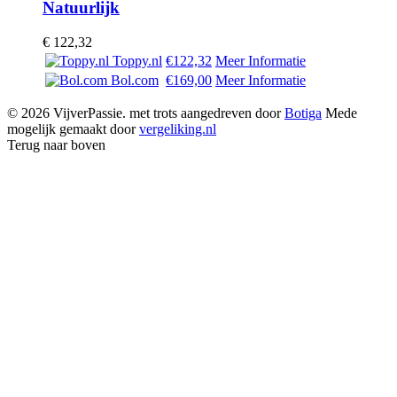
Natuurlijk
€
122,32
Toppy.nl
€122,32
Meer Informatie
Bol.com
€169,00
Meer Informatie
© 2026 VijverPassie. met trots aangedreven door
Botiga
Mede
mogelijk gemaakt door
vergeliking.nl
Terug naar boven