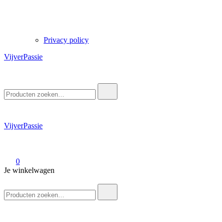
Privacy policy
VijverPassie
Zoek
naar:
VijverPassie
0
Je winkelwagen
Zoek
naar: