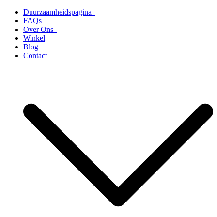
Ga
Duurzaamheidspagina
naar
FAQs
de
Over Ons
inhoud
Winkel
Blog
Contact