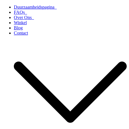
Ga
Duurzaamheidspagina
naar
FAQs
de
Over Ons
inhoud
Winkel
Blog
Contact