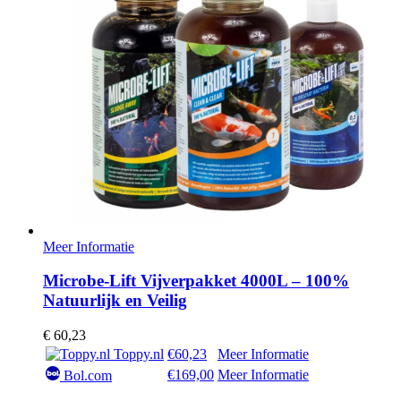
Meer Informatie
Microbe-Lift Vijverpakket 4000L – 100%
Natuurlijk en Veilig
€
60,23
Toppy.nl
€60,23
Meer Informatie
€169,00
Meer Informatie
Bol.com