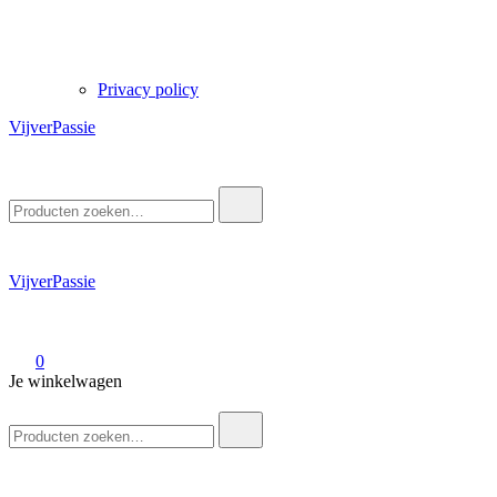
Privacy policy
VijverPassie
Zoek
naar:
VijverPassie
0
Je winkelwagen
Zoek
naar: