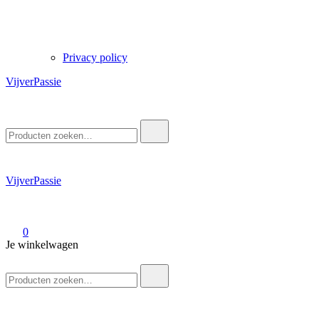
Privacy policy
VijverPassie
Zoek
naar:
VijverPassie
0
Je winkelwagen
Zoek
naar: