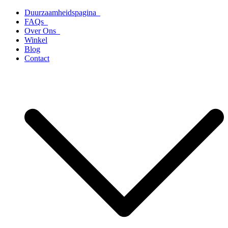
Ga
Duurzaamheidspagina
naar
FAQs
de
Over Ons
inhoud
Winkel
Blog
Contact