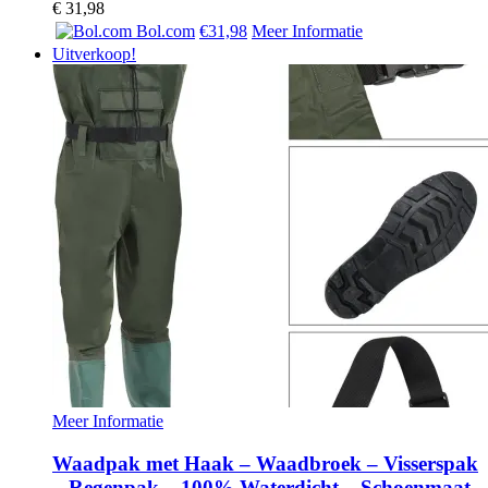
€
31,98
Bol.com
€31,98
Meer Informatie
Uitverkoop!
Meer Informatie
Waadpak met Haak – Waadbroek – Visserspak
– Regenpak – 100% Waterdicht – Schoenmaat