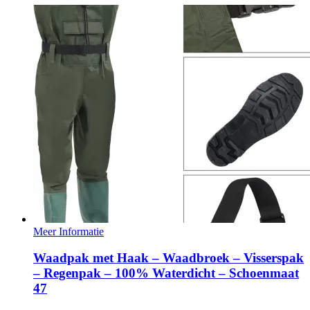
Meer Informatie
Waadpak met Haak – Waadbroek – Visserspak
– Regenpak – 100% Waterdicht – Schoenmaat
47