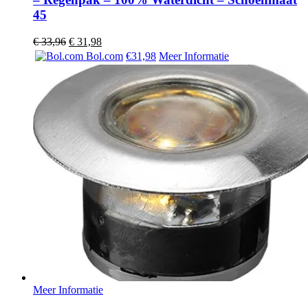
45
Oorspronkelijke
Huidige
€
33,96
€
31,98
prijs
prijs
Bol.com
€31,98
Meer Informatie
was:
is:
€ 33,96.
€ 31,98.
Meer Informatie