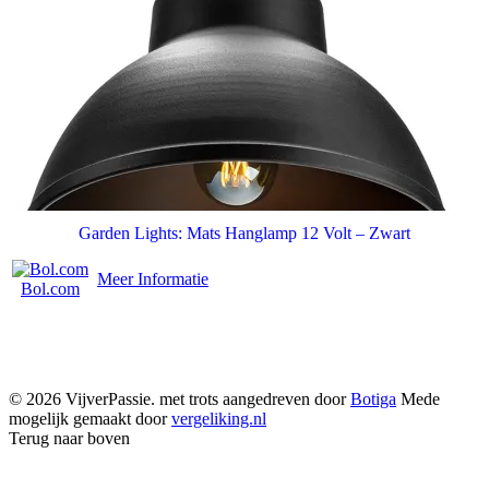
Garden Lights: Mats Hanglamp 12 Volt – Zwart
Meer Informatie
Bol.com
© 2026 VijverPassie. met trots aangedreven door
Botiga
Mede
mogelijk gemaakt door
vergeliking.nl
Terug naar boven