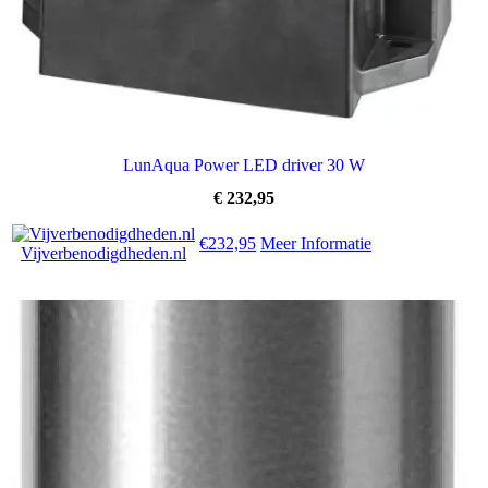
LunAqua Power LED driver 30 W
€
232,95
€232,95
Meer Informatie
Vijverbenodigdheden.nl