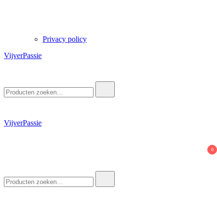
Privacy policy
VijverPassie
Zoek
naar:
VijverPassie
0
Zoek
naar: