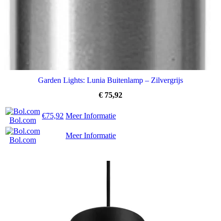
Garden Lights: Lunia Buitenlamp – Zilvergrijs
€
75,92
€75,92
Meer Informatie
Bol.com
Meer Informatie
Bol.com