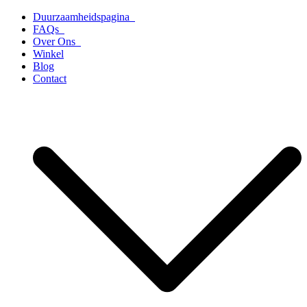
Ga
Duurzaamheidspagina
naar
FAQs
de
Over Ons
inhoud
Winkel
Blog
Contact