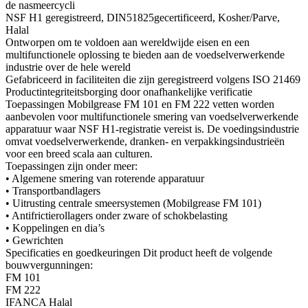
de nasmeercycli
NSF H1 geregistreerd, DIN51825gecertificeerd, Kosher/Parve,
Halal
Ontworpen om te voldoen aan wereldwijde eisen en een
multifunctionele oplossing te bieden aan de voedselverwerkende
industrie over de hele wereld
Gefabriceerd in faciliteiten die zijn geregistreerd volgens ISO 21469
Productintegriteitsborging door onafhankelijke verificatie
Toepassingen Mobilgrease FM 101 en FM 222 vetten worden
aanbevolen voor multifunctionele smering van voedselverwerkende
apparatuur waar NSF H1-registratie vereist is. De voedingsindustrie
omvat voedselverwerkende, dranken- en verpakkingsindustrieën
voor een breed scala aan culturen.
Toepassingen zijn onder meer:
• Algemene smering van roterende apparatuur
• Transportbandlagers
• Uitrusting centrale smeersystemen (Mobilgrease FM 101)
• Antifrictierollagers onder zware of schokbelasting
• Koppelingen en dia’s
• Gewrichten
Specificaties en goedkeuringen Dit product heeft de volgende
bouwvergunningen:
FM 101
FM 222
IFANCA Halal