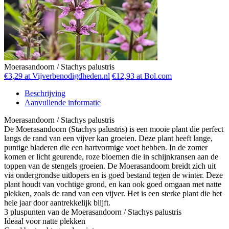
Moerasandoorn / Stachys palustris
€3,29 at Vijverbenodigdheden.nl
€12,93 at Bol.com
Beschrijving
Aanvullende informatie
Moerasandoorn / Stachys palustris
De Moerasandoorn (Stachys palustris) is een mooie plant die perfect
langs de rand van een vijver kan groeien. Deze plant heeft lange,
puntige bladeren die een hartvormige voet hebben. In de zomer
komen er licht geurende, roze bloemen die in schijnkransen aan de
toppen van de stengels groeien. De Moerasandoorn breidt zich uit
via ondergrondse uitlopers en is goed bestand tegen de winter. Deze
plant houdt van vochtige grond, en kan ook goed omgaan met natte
plekken, zoals de rand van een vijver. Het is een sterke plant die het
hele jaar door aantrekkelijk blijft.
3 pluspunten van de Moerasandoorn / Stachys palustris
Ideaal voor natte plekken