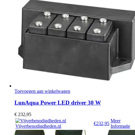
Toevoegen aan winkelwagen
LunAqua Power LED driver 30 W
€
232,95
Meer
€232,95
Vijverbenodigdheden.nl
Informatie