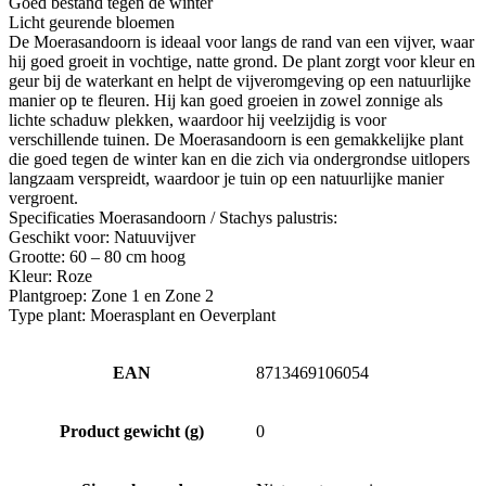
Goed bestand tegen de winter
Licht geurende bloemen
De Moerasandoorn is ideaal voor langs de rand van een vijver, waar
hij goed groeit in vochtige, natte grond. De plant zorgt voor kleur en
geur bij de waterkant en helpt de vijveromgeving op een natuurlijke
manier op te fleuren. Hij kan goed groeien in zowel zonnige als
lichte schaduw plekken, waardoor hij veelzijdig is voor
verschillende tuinen. De Moerasandoorn is een gemakkelijke plant
die goed tegen de winter kan en die zich via ondergrondse uitlopers
langzaam verspreidt, waardoor je tuin op een natuurlijke manier
vergroent.
Specificaties Moerasandoorn / Stachys palustris:
Geschikt voor: Natuuvijver
Grootte: 60 – 80 cm hoog
Kleur: Roze
Plantgroep: Zone 1 en Zone 2
Type plant: Moerasplant en Oeverplant
EAN
8713469106054
Product gewicht (g)
0