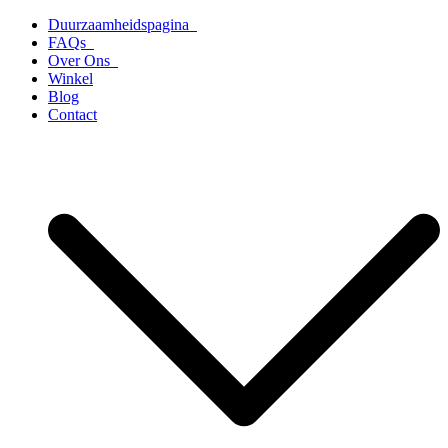
Ga
Duurzaamheidspagina
naar
FAQs
de
Over Ons
inhoud
Winkel
Blog
Contact