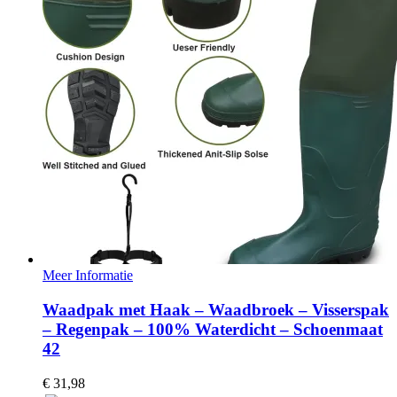
Meer Informatie
Waadpak met Haak – Waadbroek – Visserspak
– Regenpak – 100% Waterdicht – Schoenmaat
42
€
31,98