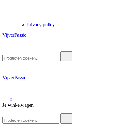
Privacy policy
VijverPassie
Zoek
naar:
VijverPassie
0
Je winkelwagen
Zoek
naar: