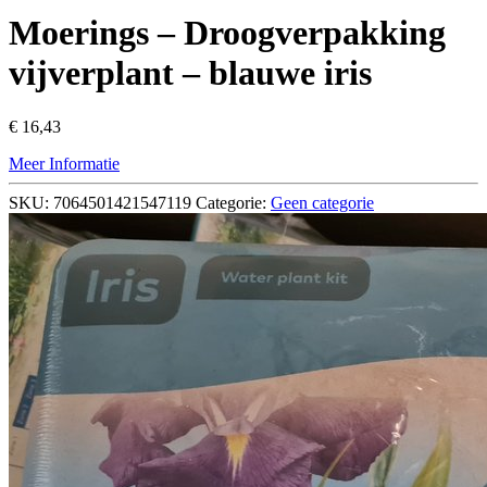
Moerings – Droogverpakking
vijverplant – blauwe iris
€
16,43
Meer Informatie
SKU:
7064501421547119
Categorie:
Geen categorie