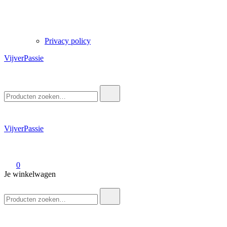
Privacy policy
VijverPassie
Zoek
naar:
VijverPassie
0
Je winkelwagen
Zoek
naar: