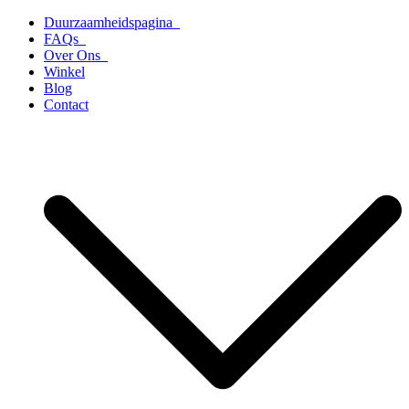
Ga
Duurzaamheidspagina
naar
FAQs
de
Over Ons
inhoud
Winkel
Blog
Contact