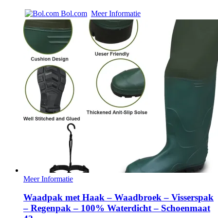
Bol.com
Meer Informatie
Meer Informatie
Waadpak met Haak – Waadbroek – Visserspak
– Regenpak – 100% Waterdicht – Schoenmaat