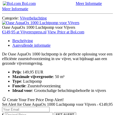
Bol.com
Meer Informatie
Meer Informatie
Categorie:
Vijverbeluchting
Oase AquaOx 1000 Luchtpomp voor Vijvers
€149,95 at Vijverexpress.nl
View Price at Bol.com
Beschrijving
Aanvullende informatie
De Oase AquaOx 1000 luchtpomp is de perfecte oplossing voor een
efficiënte zuurstofvoorziening in uw vijver, wat bijdraagt aan een
gezonde vijveromgeving.
Prijs
: 149,95 EUR
Maximale vijvergrootte
: 50 m³
Type
: Luchtpomp
Functie
: Zuurstofvoorziening
Ideaal voor
: Grootschalige beluchtingsbehoefte in vijvers
Create Your Free Price Drop Alert!
Set Alert for Oase AquaOx 1000 Luchtpomp voor Vijvers - €149,95
€
SET ALERT