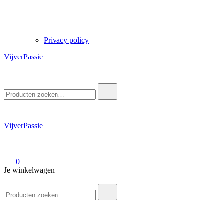
Privacy policy
VijverPassie
Zoek
naar:
VijverPassie
0
Je winkelwagen
Zoek
naar: