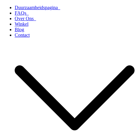
Ga
Duurzaamheidspagina
naar
FAQs
de
Over Ons
inhoud
Winkel
Blog
Contact