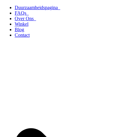
Ga
Duurzaamheidspagina
naar
FAQs
de
Over Ons
inhoud
Winkel
Blog
Contact