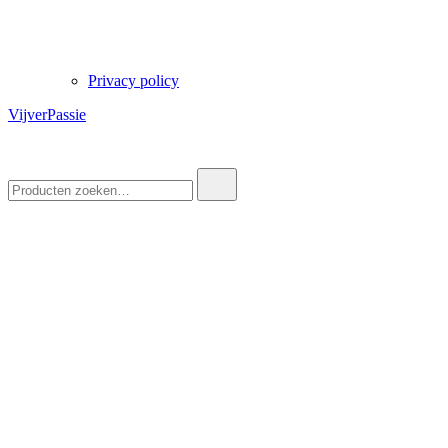
Privacy policy
VijverPassie
Zoek
naar: