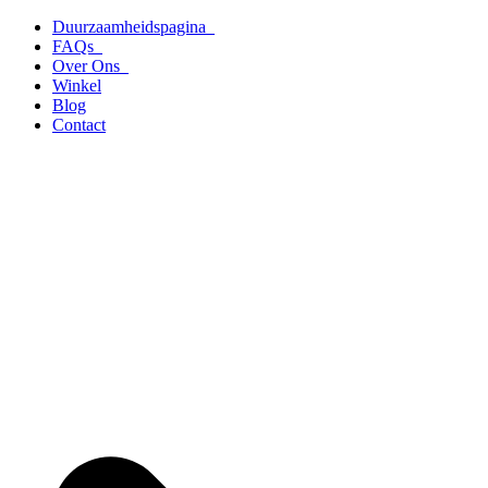
Ga
Duurzaamheidspagina
naar
FAQs
de
Over Ons
inhoud
Winkel
Blog
Contact