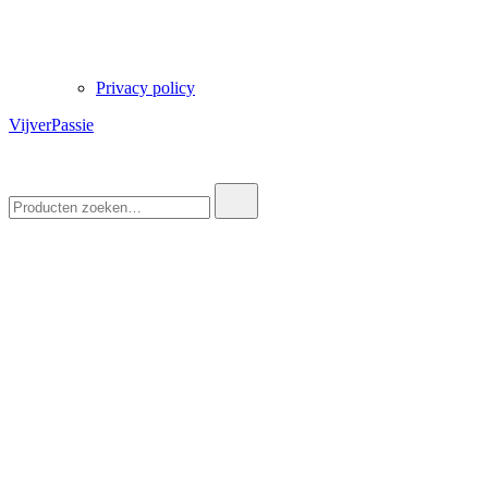
Privacy policy
VijverPassie
Zoek
naar: