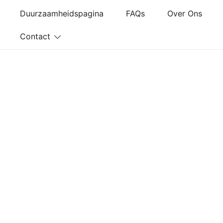
Ga
Duurzaamheidspagina
FAQs
Over Ons
naar
de
Contact
inhoud