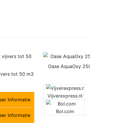
Oase AquaOxy 250 Luchtpomp – Tot 
vers tot 50 m3
€
42,95
€42,95
M
Vijverexpress.nl
er Informatie
M
Bol.com
er Informatie