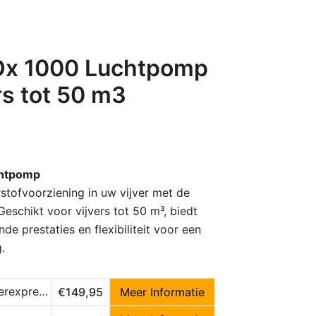
Ox 1000 Luchtpomp
rs tot 50 m3
chtpomp
stofvoorziening in uw vijver met de
schikt voor vijvers tot 50 m³, biedt
de prestaties en flexibiliteit voor een
.
express.nl
€149,95
Meer Informatie