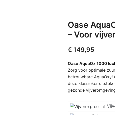
Oase Aqua
– Voor vijve
€
149,95
Oase AquaOx 1000 lu
Zorg voor optimale zuur
betrouwbare AquaOxy! Ge
deze klassieker uitsteken
gezonde vijveromgeving
Vijver