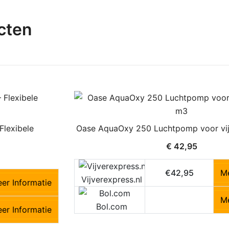
cten
lexibele
Oase AquaOxy 250 Luchtpomp voor vij
€
42,95
€42,95
Me
Vijverexpress.nl
er Informatie
Me
Bol.com
er Informatie