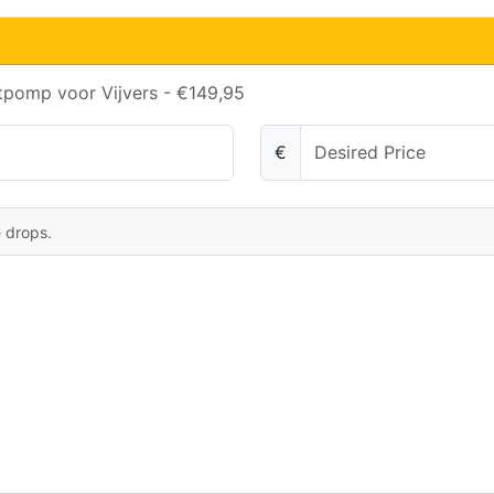
tpomp voor Vijvers - €149,95
€
e drops.