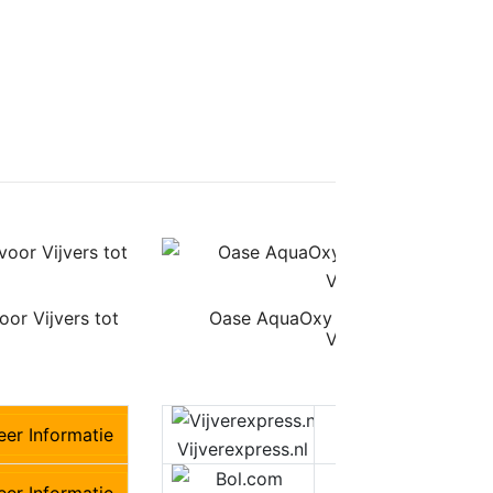
r Vijvers tot
Oase AquaOxy 500 Luchtpomp – 
Vijverbeluchting
€
61,95
er Informatie
€61,95
M
Vijverexpress.nl
er Informatie
M