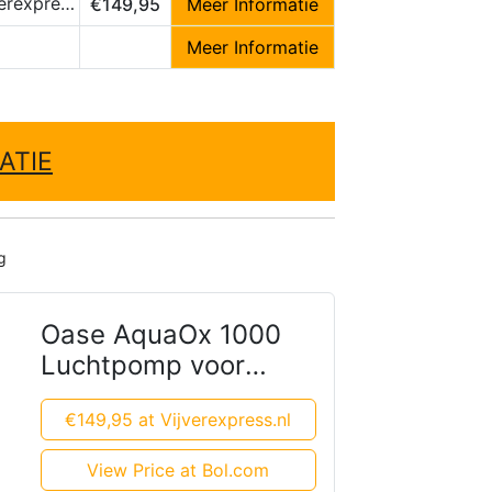
express.nl
€149,95
Meer Informatie
Meer Informatie
ATIE
g
Oase AquaOx 1000
Luchtpomp voor
Vijvers
€149,95 at Vijverexpress.nl
View Price at Bol.com