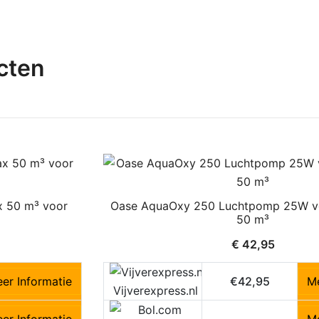
cten
 50 m³ voor
Oase AquaOxy 250 Luchtpomp 25W voo
50 m³
€
42,95
er Informatie
€42,95
Me
Vijverexpress.nl
er Informatie
Me