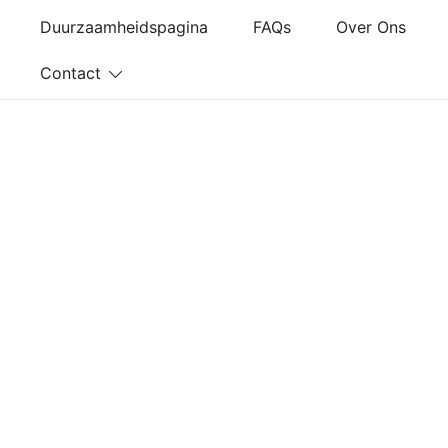
Ga
Duurzaamheidspagina
FAQs
Over Ons
naar
de
Contact
inhoud