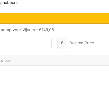
iefhebbers
tpomp voor Vijvers - €149,95
€
e drops.