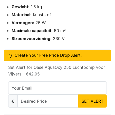
Gewicht:
1.5 kg
Materiaal:
Kunststof
Vermogen:
25 W
Maximale capaciteit:
50 m³
Stroomvoorziening:
230 V
Create Your Free Price Drop Alert!
Set Alert for Oase AquaOxy 250 Luchtpomp voor
Vijvers - €42,95
€
SET ALERT