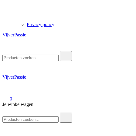
Privacy policy
VijverPassie
Zoek
naar:
VijverPassie
0
Je winkelwagen
Zoek
naar: