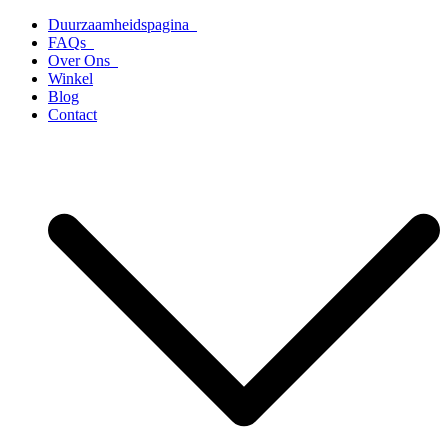
Ga
Duurzaamheidspagina
naar
FAQs
de
Over Ons
inhoud
Winkel
Blog
Contact