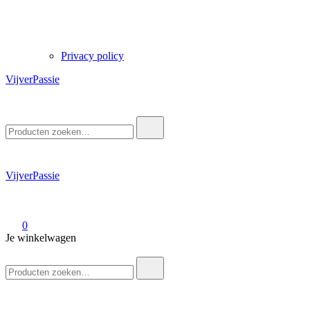
Privacy policy
VijverPassie
Zoek
naar:
VijverPassie
0
Je winkelwagen
Zoek
naar: