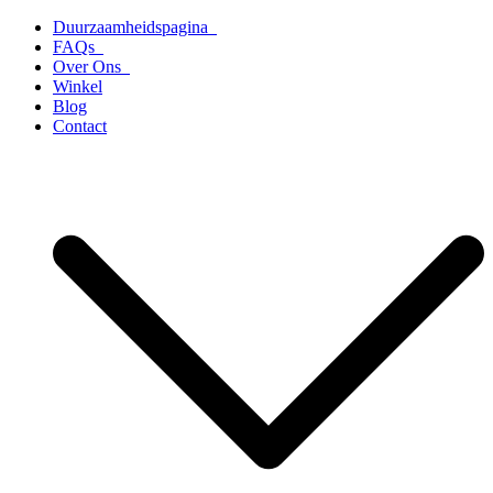
Ga
Duurzaamheidspagina
naar
FAQs
de
Over Ons
inhoud
Winkel
Blog
Contact