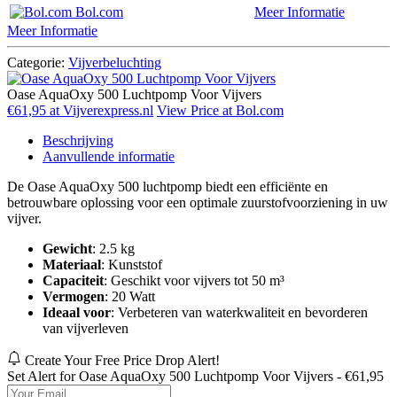
Bol.com
Meer Informatie
Meer Informatie
Categorie:
Vijverbeluchting
Oase AquaOxy 500 Luchtpomp Voor Vijvers
€61,95 at Vijverexpress.nl
View Price at Bol.com
Beschrijving
Aanvullende informatie
De Oase AquaOxy 500 luchtpomp biedt een efficiënte en
betrouwbare oplossing voor een optimale zuurstofvoorziening in uw
vijver.
Gewicht
: 2.5 kg
Materiaal
: Kunststof
Capaciteit
: Geschikt voor vijvers tot 50 m³
Vermogen
: 20 Watt
Ideaal voor
: Verbeteren van waterkwaliteit en bevorderen
van vijverleven
Create Your Free Price Drop Alert!
Set Alert for Oase AquaOxy 500 Luchtpomp Voor Vijvers - €61,95