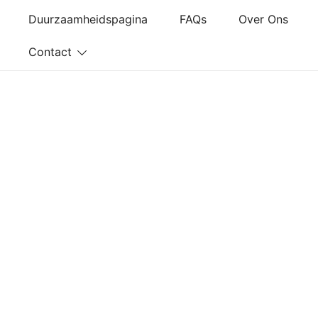
Ga
Duurzaamheidspagina
FAQs
Over Ons
naar
de
Contact
inhoud