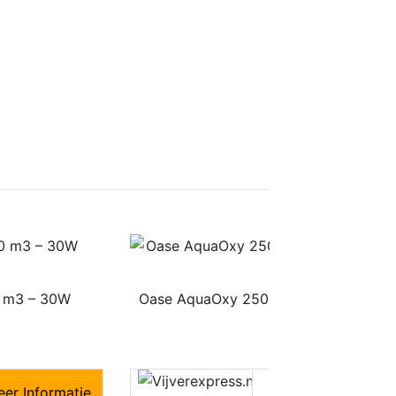
 m3 – 30W
Oase AquaOxy 250 Luchtpomp 25W voo
50 m³
€
42,95
er Informatie
€42,95
M