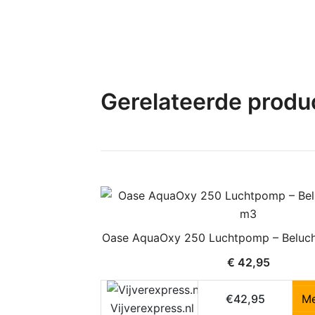
Gerelateerde produ
Oase AquaOxy 250 Luchtpomp – Beluch
€
42,95
€42,95
Me
Vijverexpress.nl