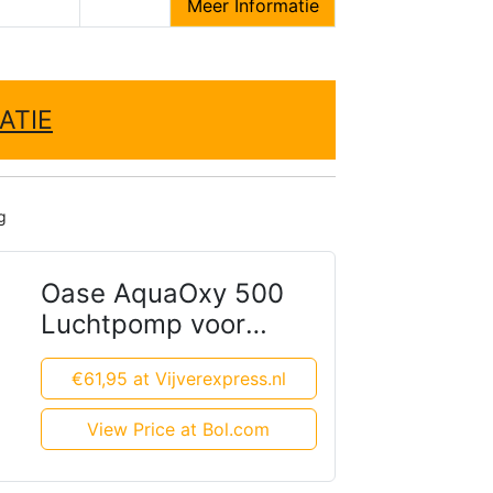
Meer Informatie
ATIE
g
Oase AquaOxy 500
Luchtpomp voor
Vijvers
€61,95 at Vijverexpress.nl
View Price at Bol.com