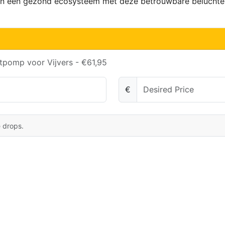
eun een gezond ecosysteem met deze betrouwbare beluchter
tpomp voor Vijvers - €61,95
€
e drops.