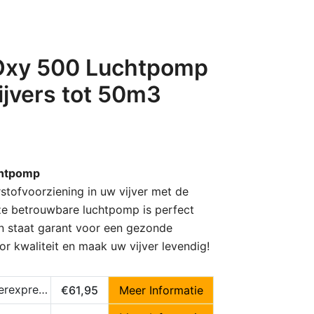
Oxy 500 Luchtpomp
jvers tot 50m3
chtpomp
stofvoorziening in uw vijver met de
e betrouwbare luchtpomp is perfect
en staat garant voor een gezonde
r kwaliteit en maak uw vijver levendig!
express.nl
€61,95
Meer Informatie