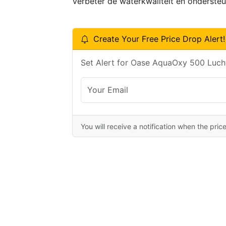
Verbeter de waterkwaliteit en onderst
Create Your Free Price Drop Alert!
Set Alert for Oase AquaOxy 500 Luch
You will receive a notification when the pric