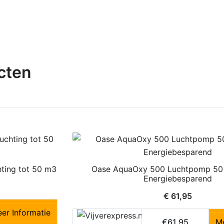
cten
ting tot 50 m3
Oase AquaOxy 500 Luchtpomp 50
Energiebesparend
€
61,95
er Informatie
€61,95
Me