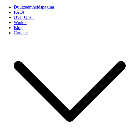
Ga
Duurzaamheidspagina
naar
FAQs
de
Over Ons
inhoud
Winkel
Blog
Contact