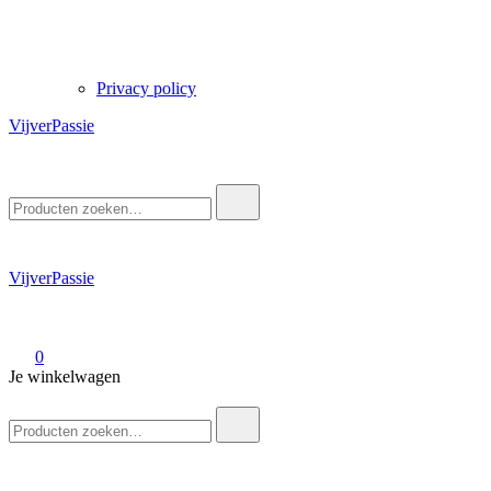
Privacy policy
VijverPassie
Zoek
naar:
VijverPassie
0
Je winkelwagen
Zoek
naar: