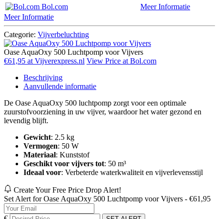
Bol.com
Meer Informatie
Meer Informatie
Categorie:
Vijverbeluchting
Oase AquaOxy 500 Luchtpomp voor Vijvers
€61,95 at Vijverexpress.nl
View Price at Bol.com
Beschrijving
Aanvullende informatie
De Oase AquaOxy 500 luchtpomp zorgt voor een optimale
zuurstofvoorziening in uw vijver, waardoor het water gezond en
levendig blijft.
Gewicht
: 2.5 kg
Vermogen
: 50 W
Materiaal
: Kunststof
Geschikt voor vijvers tot
: 50 m³
Ideaal voor
: Verbeterde waterkwaliteit en vijverlevensstijl
Create Your Free Price Drop Alert!
Set Alert for Oase AquaOxy 500 Luchtpomp voor Vijvers - €61,95
€
SET ALERT