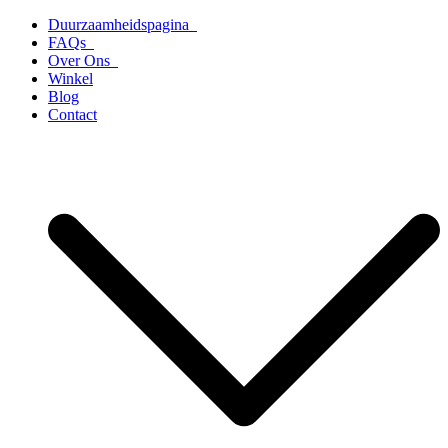
Ga
Duurzaamheidspagina
naar
FAQs
de
Over Ons
inhoud
Winkel
Blog
Contact