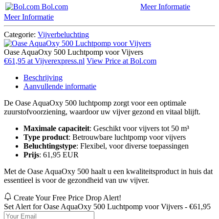
Bol.com
Meer Informatie
Meer Informatie
Categorie:
Vijverbeluchting
Oase AquaOxy 500 Luchtpomp voor Vijvers
€61,95 at Vijverexpress.nl
View Price at Bol.com
Beschrijving
Aanvullende informatie
De Oase AquaOxy 500 luchtpomp zorgt voor een optimale
zuurstofvoorziening, waardoor uw vijver gezond en vitaal blijft.
Maximale capaciteit
: Geschikt voor vijvers tot 50 m³
Type product
: Betrouwbare luchtpomp voor vijvers
Beluchtingstype
: Flexibel, voor diverse toepassingen
Prijs
: 61,95 EUR
Met de Oase AquaOxy 500 haalt u een kwaliteitsproduct in huis dat
essentieel is voor de gezondheid van uw vijver.
Create Your Free Price Drop Alert!
Set Alert for Oase AquaOxy 500 Luchtpomp voor Vijvers - €61,95