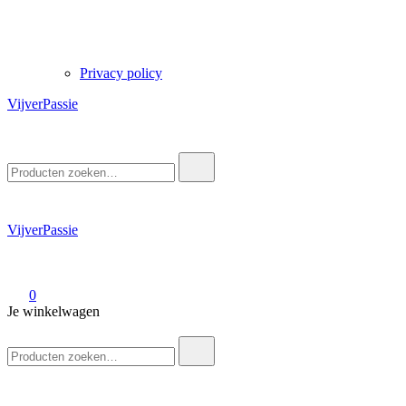
Privacy policy
VijverPassie
Zoek
naar:
VijverPassie
0
Je winkelwagen
Zoek
naar: