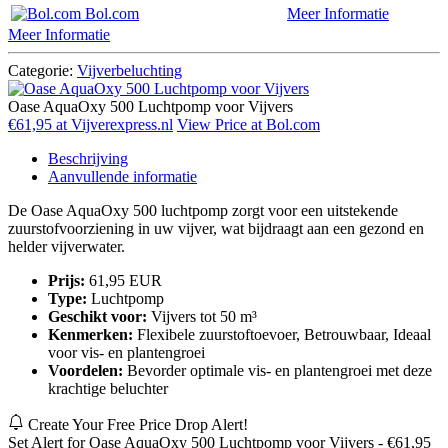
Bol.com
Meer Informatie
Meer Informatie
Categorie:
Vijverbeluchting
Oase AquaOxy 500 Luchtpomp voor Vijvers
€61,95 at Vijverexpress.nl
View Price at Bol.com
Beschrijving
Aanvullende informatie
De Oase AquaOxy 500 luchtpomp zorgt voor een uitstekende
zuurstofvoorziening in uw vijver, wat bijdraagt aan een gezond en
helder vijverwater.
Prijs:
61,95 EUR
Type:
Luchtpomp
Geschikt voor:
Vijvers tot 50 m³
Kenmerken:
Flexibele zuurstoftoevoer, Betrouwbaar, Ideaal
voor vis- en plantengroei
Voordelen:
Bevorder optimale vis- en plantengroei met deze
krachtige beluchter
Create Your Free Price Drop Alert!
Set Alert for Oase AquaOxy 500 Luchtpomp voor Vijvers - €61,95