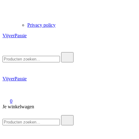
Privacy policy
VijverPassie
Zoek
naar:
VijverPassie
0
Je winkelwagen
Zoek
naar: