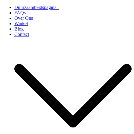
Ga
Duurzaamheidspagina
naar
FAQs
de
Over Ons
inhoud
Winkel
Blog
Contact