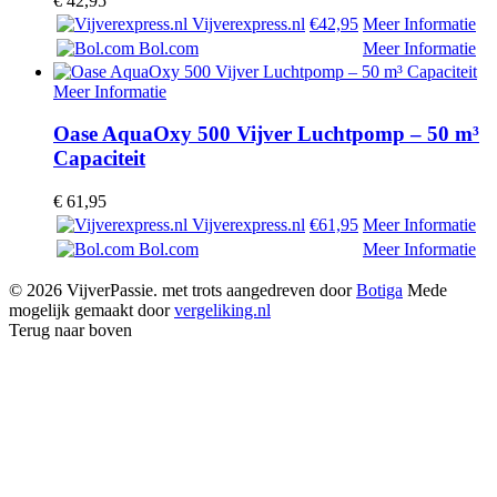
€
42,95
Vijverexpress.nl
€42,95
Meer Informatie
Bol.com
Meer Informatie
Meer Informatie
Oase AquaOxy 500 Vijver Luchtpomp – 50 m³
Capaciteit
€
61,95
Vijverexpress.nl
€61,95
Meer Informatie
Bol.com
Meer Informatie
© 2026 VijverPassie. met trots aangedreven door
Botiga
Mede
mogelijk gemaakt door
vergeliking.nl
Terug naar boven