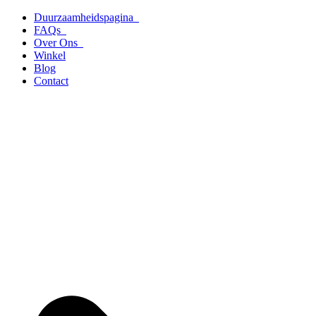
Ga
Duurzaamheidspagina
naar
FAQs
de
Over Ons
inhoud
Winkel
Blog
Contact