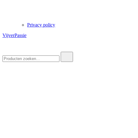
Privacy policy
VijverPassie
Zoek
naar: